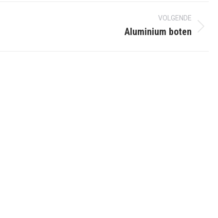
VOLGENDE
Volgend
Aluminium boten
album: