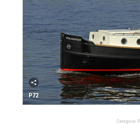
P72
Categorie:
P