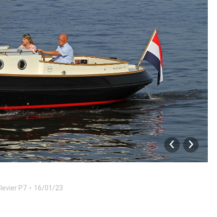
levier P7
16/01/23