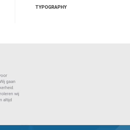
TYPOGRAPHY
voor
 Wij gaan
erheid.
roleren wij
 altijd