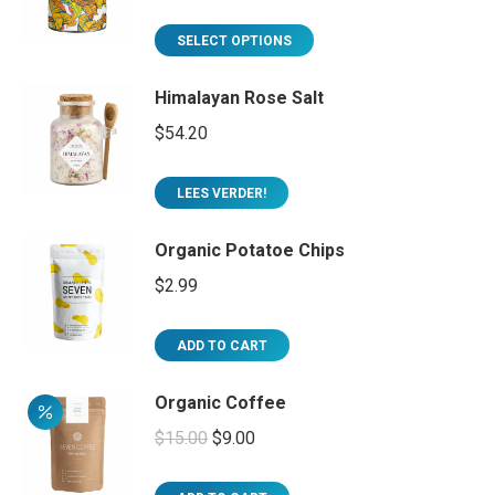
SELECT OPTIONS
Himalayan Rose Salt
$
54.20
LEES VERDER!
Organic Potatoe Chips
$
2.99
ADD TO CART
Organic Coffee
$
15.00
$
9.00