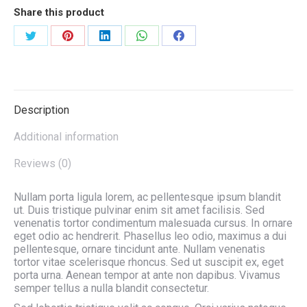
Share this product
Deel
Deel
Deel
Deel
Deel
op
op
op
op
op
Twitter
Pinterest
LinkedIn
WhatsApp
Facebook
Description
Additional information
Reviews (0)
Nullam porta ligula lorem, ac pellentesque ipsum blandit
ut. Duis tristique pulvinar enim sit amet facilisis. Sed
venenatis tortor condimentum malesuada cursus. In ornare
eget odio ac hendrerit. Phasellus leo odio, maximus a dui
pellentesque, ornare tincidunt ante. Nullam venenatis
tortor vitae scelerisque rhoncus. Sed ut suscipit ex, eget
porta urna. Aenean tempor at ante non dapibus. Vivamus
semper tellus a nulla blandit consectetur.