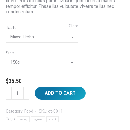
libero eros rhoncus purus. Mauris quis lacus at mauris
tempor efficitur. Phasellus vulputate viverra tellus nec
condimentum.
Clear
Taste
Size
$
25.50
Organic
ADD TO CART
Honey
quantity
Category:
Food
SKU:
dt-0011
Tags:
honey
organic
snack