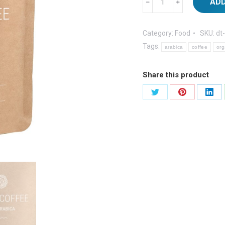
ADD
Coffee
quantity
Category:
Food
SKU:
dt
Tags:
arabica
coffee
org
Share this product
Partager
Partager
Part
sur
sur
sur
Twitter
Pinterest
Link