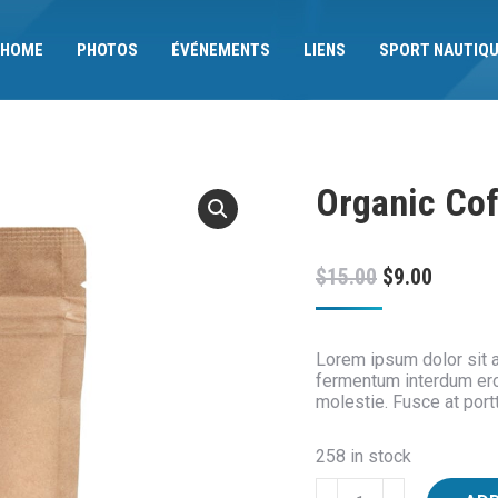
HOME
PHOTOS
ÉVÉNEMENTS
LIENS
SPORT NAUTIQ
Organic Co
$
15.00
$
9.00
Lorem ipsum dolor sit 
fermentum interdum ero
molestie. Fusce at portti
258 in stock
Organic