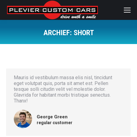
ARCHIEF:
SHORT
Je bent hier:
Mauris id vestibulum massa elis nisl, tincidunt
eget volutpat quis, porta sit amet est. Pellen
tesque solli citudin velit vel molestie dolor.
Glavrida for habitant morbi tristique senectus.
Thanx!
George Green
regular customer