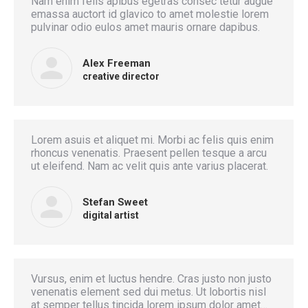
Nam enim felis apibus egetras consec tetur augue
emassa auctort id glavico to amet molestie lorem
pulvinar odio eulos amet mauris ornare dapibus.
Alex Freeman
creative director
Lorem asuis et aliquet mi. Morbi ac felis quis enim
rhoncus venenatis. Praesent pellen tesque a arcu
ut eleifend. Nam ac velit quis ante varius placerat.
Stefan Sweet
digital artist
Vursus, enim et luctus hendre. Cras justo non justo
venenatis element sed dui metus. Ut lobortis nisl
at semper tellus tincida lorem ipsum dolor amet…