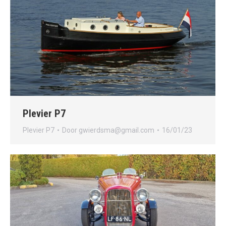
Plevier P7
Plevier P7
Door
gwierdsma@gmail.com
16/01/23