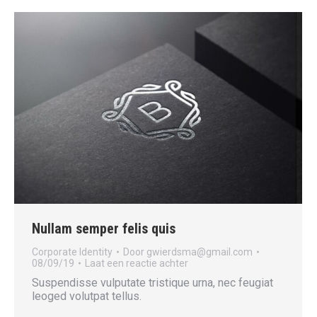
Nullam semper felis quis
Corporate Identity
Door
gwierdsma@gmail.com
08/09/19
Laat een reactie achter
Suspendisse vulputate tristique urna, nec feugiat
leoged volutpat tellus.