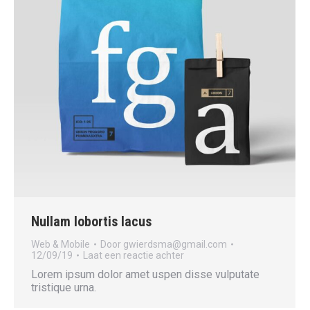
Nullam lobortis lacus
Web & Mobile
Door
gwierdsma@gmail.com
12/09/19
Laat een reactie achter
Lorem ipsum dolor amet uspen disse vulputate
tristique urna.