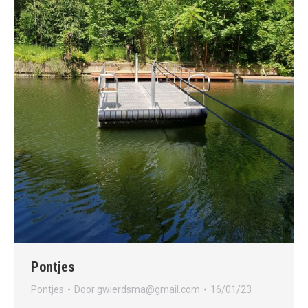
Pontjes
Pontjes
Door
gwierdsma@gmail.com
16/01/23