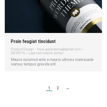
Proin feugiat tincidunt
Product Design
Door
gwierdsma@gmail.com
28/09/16
Laat een reactie achter
Mauris euismod ante a mauris ultrices malesuada
ivamus tempus gravida elit.
1
2
→