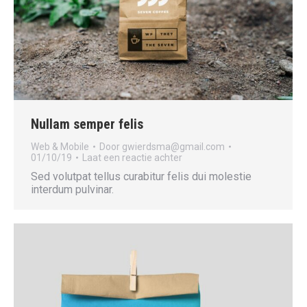
Nullam semper felis
Web & Mobile
Door
gwierdsma@gmail.com
01/10/19
Laat een reactie achter
Sed volutpat tellus curabitur felis dui molestie
interdum pulvinar.